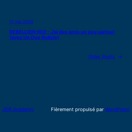
11 mai 2026
REBELLION #02 – J’ai des amis un peu partout
(avec Un Duo Roliste)
Older Posts
→
JDR Academy
Fièrement propulsé par
WordPress