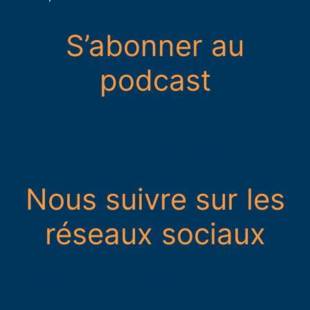
S’abonner au
podcast
iTunes
Spotify
Deezer
Podcast Addict
PodCloud
YouTube
RSS
Nous suivre sur les
réseaux sociaux
Facebook
Instagram
Discord
Mastodon
Itch.io