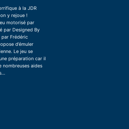
rrifique à la JDR
n y rejoue !
jeu motorisé par
ié par Designed By
t par Frédéric
ropose d’émuler
ienne. Le jeu se
ne préparation car il
de nombreuses aides
es…