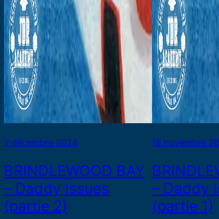
2 décembre 2024
18 novembre 2
BRINDLEWOOD BAY
BRINDLE
– Daddy Issues
– Daddy 
(partie 2)
(partie 1)