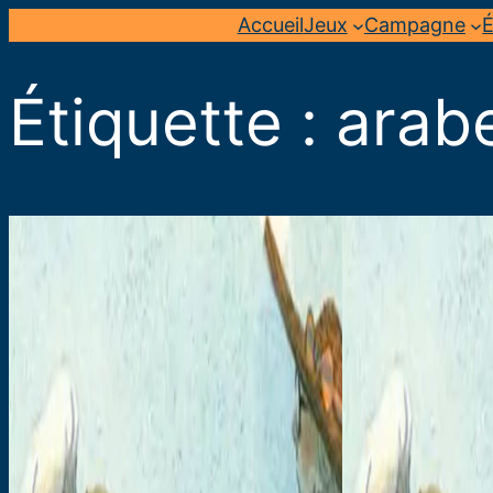
Aller
Accueil
Jeux
Campagne
É
au
contenu
Étiquette :
arab