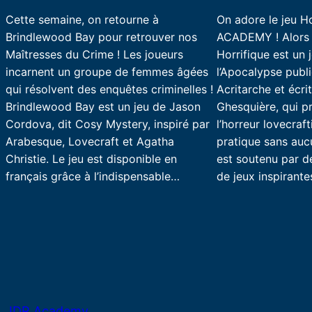
Cette semaine, on retourne à
On adore le jeu Ho
Brindlewood Bay pour retrouver nos
ACADEMY ! Alors o
Maîtresses du Crime ! Les joueurs
Horrifique est un 
incarnent un groupe de femmes âgées
l’Apocalypse publ
qui résolvent des enquêtes criminelles !
Acritarche et écri
Brindlewood Bay est un jeu de Jason
Ghesquière, qui p
Cordova, dit Cosy Mystery, inspiré par
l’horreur lovecraft
Arabesque, Lovecraft et Agatha
pratique sans aucu
Christie. Le jeu est disponible en
est soutenu par 
français grâce à l’indispensable…
de jeux inspirant
JDR Academy