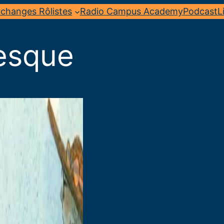
changes Rôlistes
Radio Campus Academy
Podcast
L
esque