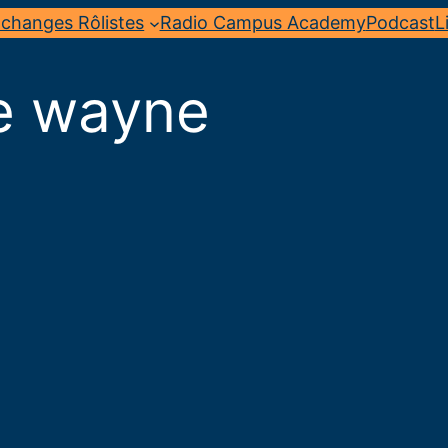
changes Rôlistes
Radio Campus Academy
Podcast
L
e wayne