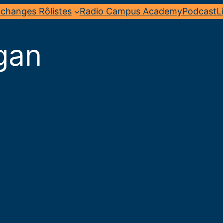
changes Rôlistes
Radio Campus Academy
Podcast
L
gan