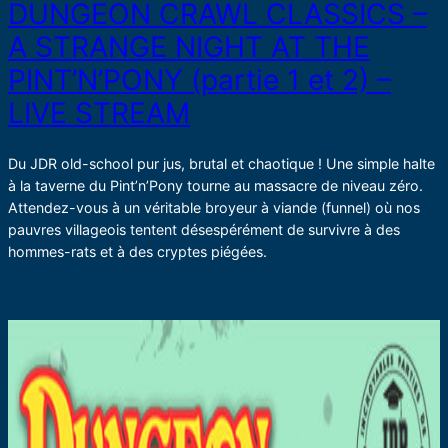
DUNGEON CRAWL CLASSICS –
A STRANGE NIGHT AT THE
PINT’N’PONY (partie 1 et 2) –
LIVE STREAM
Du JDR old-school pur jus, brutal et chaotique ! Une simple halte
à la taverne du Pint’n’Pony tourne au massacre de niveau zéro.
Attendez-vous à un véritable broyeur à viande (funnel) où nos
pauvres villageois tentent désespérément de survivre à des
hommes-rats et à des cryptes piégées.