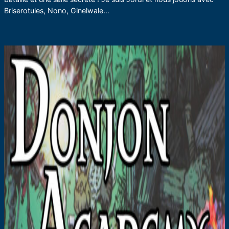
Briserotules, Nono, Ginelwale…