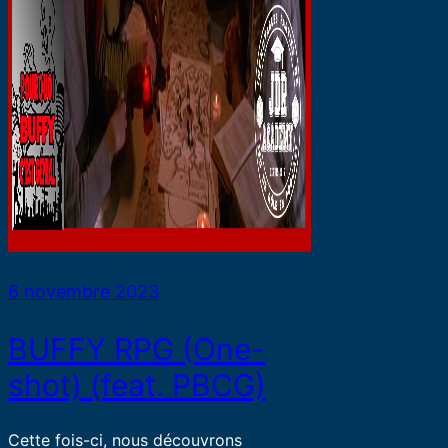
6 novembre 2023
BUFFY RPG (One-
shot) (feat. PBCG)
Cette fois-ci, nous découvrons