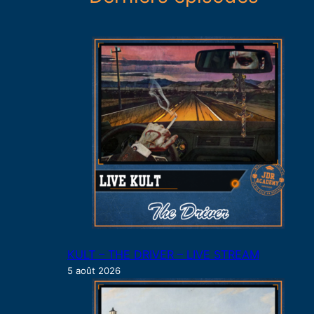
r
c
h
e
r
KULT – THE DRIVER – LIVE STREAM
5 août 2026