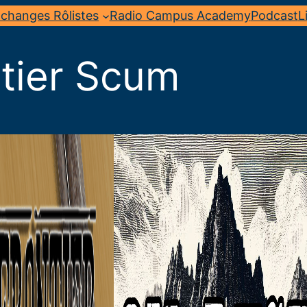
changes Rôlistes
Radio Campus Academy
Podcast
L
tier Scum