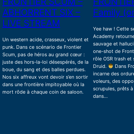
FRONTIER SCUM –
FRONTIE
ABHORRENT SIX –
Family (o
LIVE STREAM
Yee haw ! Cette s
Academy retourne
Un western acide, crasseux, violent et
sauvage et halluc
punk. Dans ce scénario de Frontier
one-shot de Front
Scum, pas de héros au grand cœur :
rôle OSR trash et 
juste des hors-la-loi désespérés, de la
Druid.
Dans Fro
boue, du sang et des balles perdues.
incarne des ordure
Nos six affreux vont devoir s’en sortir
voleurs, des oppo
dans une frontière impitoyable où la
scrupules, prêts à
mort rôde à chaque coin de saloon.
dans…