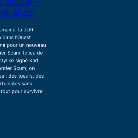
R SCUM –
ne-shot)
emaine, la JDR
 dans l’Ouest
iné pour un nouveau
ier Scum, le jeu de
stylisé signé Karl
ntier Scum, on
s : des tueurs, des
rtunistes sans
 tout pour survivre