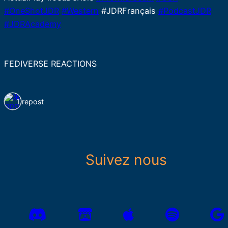
#OneShotJDR
#Western
#JDRFrançais
#PodcastJDR
#JDRAcademy
FEDIVERSE REACTIONS
1 repost
Suivez nous