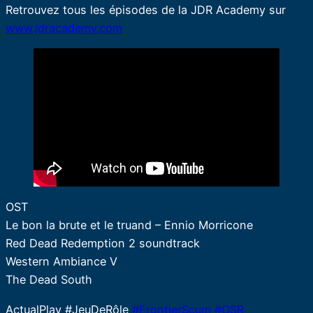
Retrouvez tous les épisodes de la JDR Academy sur
www.jdracademy.com
OST
Le bon la brute et le truand – Ennio Morricone
Red Dead Redemption 2 soundtrack
Western Ambiance V
The Dead South
ActualPlay #JeuDeRôle
#FrontierScum
#OSR