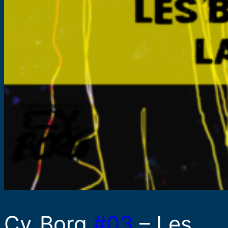
Cy_Borg
#03
– Les