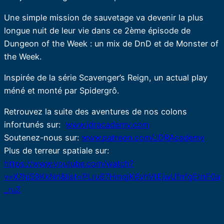
Une simple mission de sauvetage va devenir la plus
longue nuit de leur vie dans ce 2ème épisode de
Dungeon of the Week : un mix de DnD et de Monster of
the Week.
Inspirée de la série Scavenger’s Reign, un actual play
méné et monté par Spidergrô.
Retrouvez la suite des aventures de nos colons
infortunés sur:
www.jdracademy.com
Soutenez-nous sur:
www.patreon.com/JDRAcademy
Plus de terreur spatiale sur:
https://www.youtube.com/watch?
v=X7hjS9KkNrI&list=PLru67HmqjK6yhVtEjwUfnfgEtnF0a
_ruZ