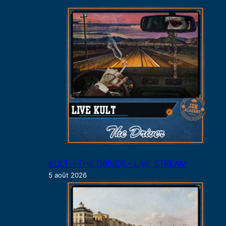
c
h
e
r
KULT – THE DRIVER – LIVE STREAM
5 août 2026