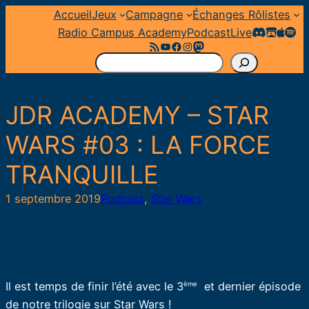
Aller
Accueil
Jeux
Campagne
Échanges Rôlistes
au
Radio Campus Academy
Podcast
Live
Flux RSS
YouTube
Facebook
Instagram
Mastodon
contenu
R
e
c
JDR ACADEMY – STAR
h
e
WARS #03 : LA FORCE
r
TRANQUILLE
c
h
1 septembre 2019
Podcast
, 
Star Wars
e
r
Il est temps de finir l’été avec le 3
et dernier épisode
ème
de notre trilogie sur Star Wars !