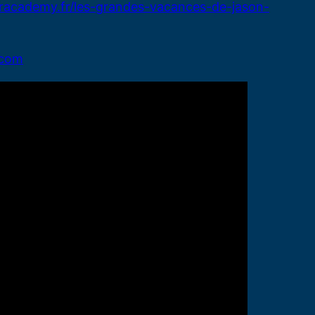
jdracademy.fr/les-grandes-vacances-de-jason-
.com