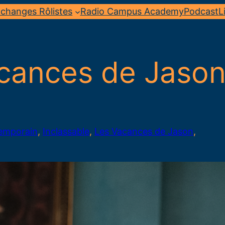
changes Rôlistes
Radio Campus Academy
Podcast
L
cances de Jason
emporain
, 
Inclassable
, 
Les Vacances de Jason
, 