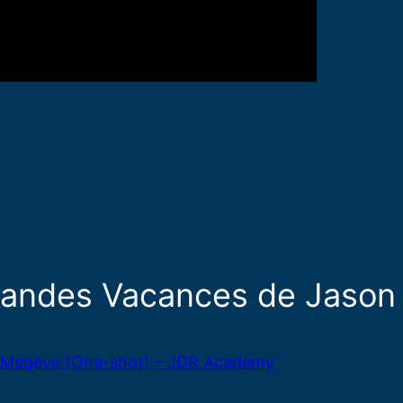
randes Vacances de Jason
à Megève (One-shot) – JDR Academy