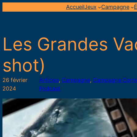
Aller
Accueil
Jeux
Campagne
É
au
contenu
Les Grandes Va
shot)
26 février
Articles
, 
Campagne
, 
Campagne Cont
2024
Podcast