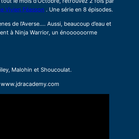
tout le mois d’Octobre, retrouvez 2 fois par
de Vivien Féasson
. Une série en 8 épisodes.
ènes de l’Averse…. Aussi, beaucoup d’eau et
ement à Ninja Warrior, un énoooooorme
Riley, Malohin et Shoucoulat.
ur www.jdracademy.com