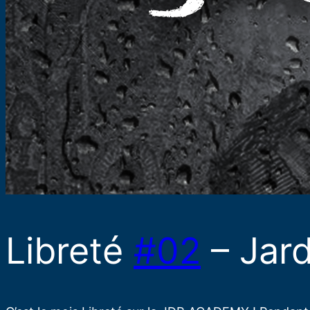
Libreté
#02
– Jard