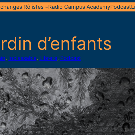
changes Rôlistes
Radio Campus Academy
Podcast
L
rdin d’enfants
in
, 
Inclassable
, 
Libreté
, 
Podcast