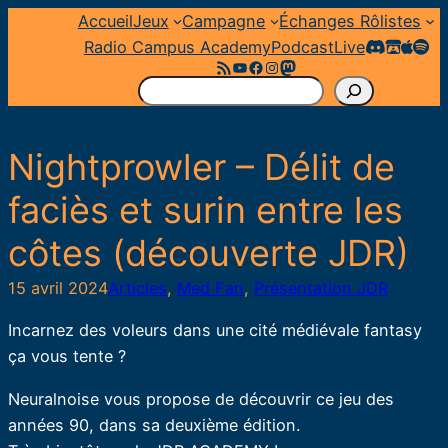
Aller
Accueil
Jeux
Campagne
Échanges Rôlistes
au
Radio Campus Academy
Podcast
Live
Flux RSS
YouTube
Facebook
Instagram
Mastodon
contenu
R
e
c
Nightprowler – Délit de
h
e
faciès et surin entre les
r
côtes (découverte JDR)
c
h
15 avril 2024
Articles
, 
Med Fan
, 
Présentation JDR
e
r
Incarnez des voleurs dans une cité médiévale fantasy
ça vous tente ?
Neuralnoise vous propose de découvrir ce jeu des
années 90, dans sa deuxième édition.