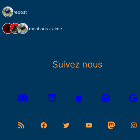
1 repost
3 mentions J’aime
Suivez nous
Flux RSS
Facebook
Twitter
YouTube
Mastodon
Instagram