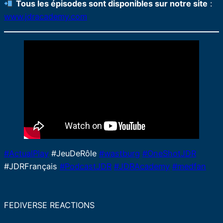
Tous les épisodes sont disponibles sur notre site
:
www.jdracademy.com
#ActualPlay
#JeuDeRôle
#wastburg
#OneShotJDR
#JDRFrançais
#PodcastJDR
#JDRAcademy
#medfan
FEDIVERSE REACTIONS