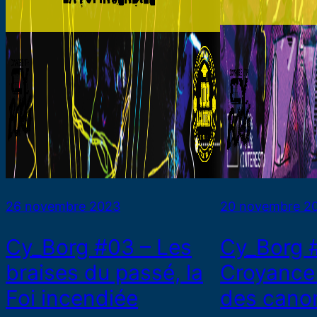
26 novembre 2023
20 novembre 2
Cy_Borg #03 – Les
Cy_Borg 
braises du passé, la
Croyance 
Foi incendiée
des cano