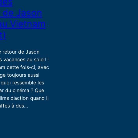
des
 de Jason
au Vietnam
t)
le retour de Jason
 vacances au soleil !
am cette fois-ci, avec
ge toujours aussi
 quoi ressemble les
ar du cinéma ? Que
ilms d’action quand il
affes à des…