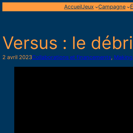
Aller
Accueil
Jeux
Campagne
É
au
contenu
Versus : le débr
2 avril 2023
Collaborations et financements
, 
Making