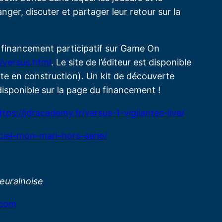
er, discuter et partager leur retour sur la
en financement participatif sur Game On
/versus.html
. Le site de l’éditeur est disponible
ite en construction). Un kit de découverte
 disponible sur la page du financement !
ttps://jdracademy.fr/versus-1-vigilantes-live/
ciel-mon-mari-hors-serie/
euralnoise
.com