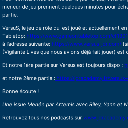
meneur de jeu prennent quelques minutes pour échang
partie.
VersuS, le jeu de rôle qui est joué et actuellement 
Tabletop:
https://www.gameontabletop.com/cf1391
à l’adresse suivante:
https://www.versus-jdr.com/
(s
(Vigilante Lives que nous avions déjà fait jouer) est
Et notre 1ère partie sur Versus est toujours dispo :
h
et notre 2ème partie :
https://jdracademy.fr/versus-
Bonne écoute !
Une issue Menée par Artemis avec Riley, Yann et N
Retrouvez tous nos podcasts sur
www.jdracademy