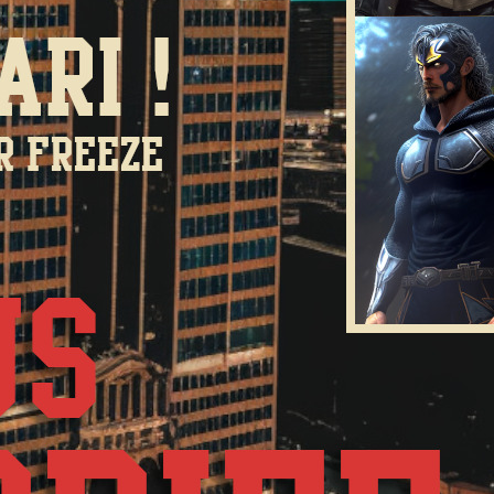
LES LAMES DU CARDINAL #04 – Le Bal
de Cinq Mars
3 août 2026
HORREUR LIMINALE – CAMP
COLDWATER – LIVE STREAM