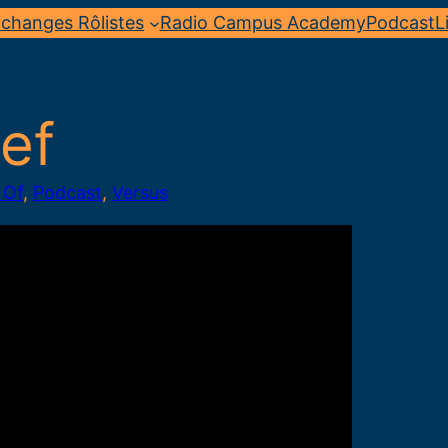
changes Rôlistes
Radio Campus Academy
Podcast
L
ief
 Of
, 
Podcast
, 
Versus