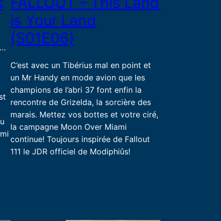
k
FALLOUT – This Land
is Your Land
(S01E06)
(…
C’est avec un Tibérius mal en point et
un Mr Handy en mode avion que les
champions de l’abri 37 font enfin la
st
rencontre de Grizelda, la sorcière des
marais. Mettez vos bottes et votre ciré,
ou
la campagne Moon Over Miami
ami
continue! Toujours inspirée de Fallout
111 le JDR officiel de Modiphiûs!