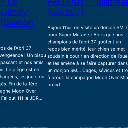
– Le
FALLOUT – Jailbrea
 Dandy
(S01E07)
 (Season
Aujourd’hui, on visite un donjon SM! 
pour Super Mutants) Alors que nos
champions de l’abri 37 goûtent un
ros de l’Abri 37
repos bien mérité, leur chien se met
vengeance ! Un bisou
soudain à courir en direction de l’oue
 passant et nos amis
et les amène à se faire capturer dans
i. Le piège est en
un donjon SM… Cages, sévices et tr
hargées, les jours du
à prout: la campagne Moon Over Mi
s. Fin de la 1ère
prend…
pagne Moon Over
Fallout 111 le JDR…